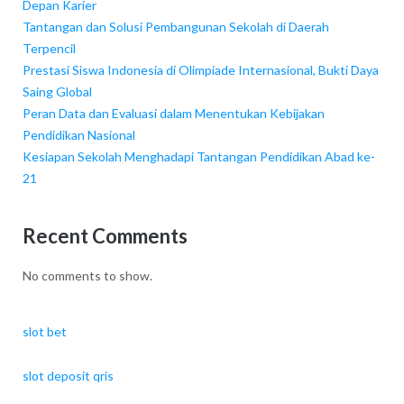
Depan Karier
Tantangan dan Solusi Pembangunan Sekolah di Daerah
Terpencil
Prestasi Siswa Indonesia di Olimpiade Internasional, Bukti Daya
Saing Global
Peran Data dan Evaluasi dalam Menentukan Kebijakan
Pendidikan Nasional
Kesiapan Sekolah Menghadapi Tantangan Pendidikan Abad ke-
21
Recent Comments
No comments to show.
slot bet
slot deposit qris