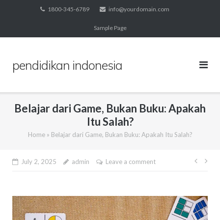
Skip
1800-345-6789
info@yourdomain.com
to
Sample Page
content
pendidikan indonesia
Belajar dari Game, Bukan Buku: Apakah
Itu Salah?
Home
»
Belajar dari Game, Bukan Buku: Apakah Itu Salah?
Post
July 2, 2025
admin
Leave a comment
navig