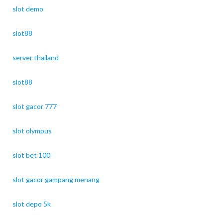
slot demo
slot88
server thailand
slot88
slot gacor 777
slot olympus
slot bet 100
slot gacor gampang menang
slot depo 5k