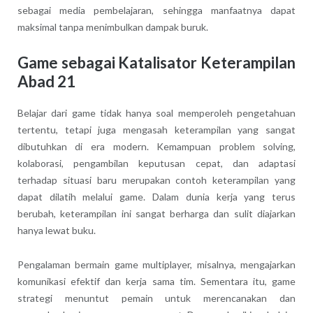
sebagai media pembelajaran, sehingga manfaatnya dapat
maksimal tanpa menimbulkan dampak buruk.
Game sebagai Katalisator Keterampilan
Abad 21
Belajar dari game tidak hanya soal memperoleh pengetahuan
tertentu, tetapi juga mengasah keterampilan yang sangat
dibutuhkan di era modern. Kemampuan problem solving,
kolaborasi, pengambilan keputusan cepat, dan adaptasi
terhadap situasi baru merupakan contoh keterampilan yang
dapat dilatih melalui game. Dalam dunia kerja yang terus
berubah, keterampilan ini sangat berharga dan sulit diajarkan
hanya lewat buku.
Pengalaman bermain game multiplayer, misalnya, mengajarkan
komunikasi efektif dan kerja sama tim. Sementara itu, game
strategi menuntut pemain untuk merencanakan dan