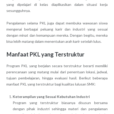
yang dipelajari di kelas diaplikasikan dalam situasi kerja
sesungguhnya.
Pengalaman selama PKL juga dapat membuka wawasan siswa
mengenai berbagai peluang karir dan industri yang sesuai
dengan minat dan kemampuan mereka. Dengan begitu, mereka
bisa lebih matang dalam menentukan arah karir setelah lulus.
Manfaat PKL yang Terstruktur
Program PKL yang berjalan secara terstruktur berarti memiliki
perencanaan yang matang mulai dari penentuan lokasi, jadwal,
tujuan pembelajaran, hingga evaluasi hasil. Berikut beberapa
manfaat PKL yang terstruktur bagi kualitas lulusan SMK:
Keterampilan yang Sesuai Kebutuhan Industri
Program yang terstruktur biasanya disusun bersama
dengan pihak industri sehingga materi dan pengalaman