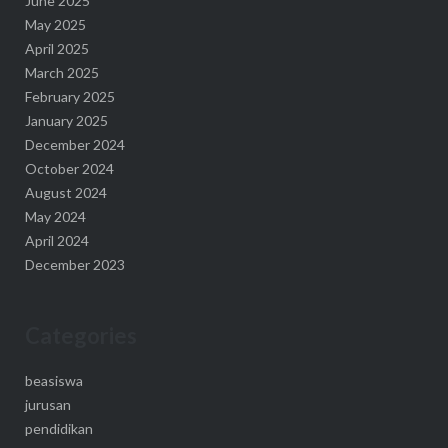
June 2025
May 2025
April 2025
March 2025
February 2025
January 2025
December 2024
October 2024
August 2024
May 2024
April 2024
December 2023
Categories
beasiswa
jurusan
pendidikan