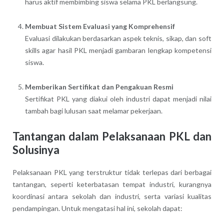
harus aktif membimbing siswa selama PKL berlangsung.
Membuat Sistem Evaluasi yang Komprehensif
Evaluasi dilakukan berdasarkan aspek teknis, sikap, dan soft
skills agar hasil PKL menjadi gambaran lengkap kompetensi
siswa.
Memberikan Sertifikat dan Pengakuan Resmi
Sertifikat PKL yang diakui oleh industri dapat menjadi nilai
tambah bagi lulusan saat melamar pekerjaan.
Tantangan dalam Pelaksanaan PKL dan
Solusinya
Pelaksanaan PKL yang terstruktur tidak terlepas dari berbagai
tantangan, seperti keterbatasan tempat industri, kurangnya
koordinasi antara sekolah dan industri, serta variasi kualitas
pendampingan. Untuk mengatasi hal ini, sekolah dapat: