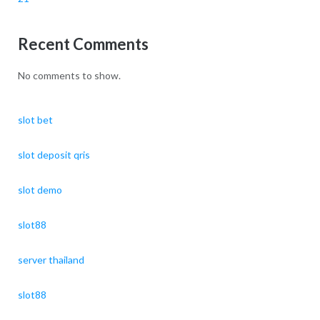
Recent Comments
No comments to show.
slot bet
slot deposit qris
slot demo
slot88
server thailand
slot88