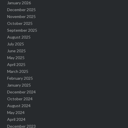
January 2026
December 2025
November 2025
October 2025
September 2025
August 2025
July 2025
June 2025
May 2025
April 2025
March 2025
February 2025
January 2025
December 2024
October 2024
August 2024
May 2024
April 2024
December 2023