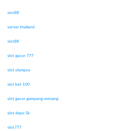
slot88
server thailand
slot88
slot gacor 777
slot olympus
slot bet 100
slot gacor gampang menang
slot depo 5k
slot777