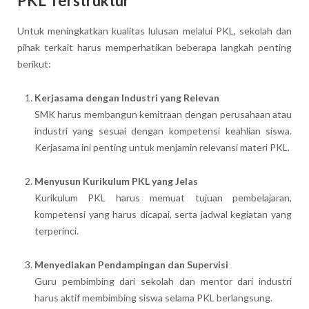
PKL Terstruktur
Untuk meningkatkan kualitas lulusan melalui PKL, sekolah dan
pihak terkait harus memperhatikan beberapa langkah penting
berikut:
Kerjasama dengan Industri yang Relevan
SMK harus membangun kemitraan dengan perusahaan atau
industri yang sesuai dengan kompetensi keahlian siswa.
Kerjasama ini penting untuk menjamin relevansi materi PKL.
Menyusun Kurikulum PKL yang Jelas
Kurikulum PKL harus memuat tujuan pembelajaran,
kompetensi yang harus dicapai, serta jadwal kegiatan yang
terperinci.
Menyediakan Pendampingan dan Supervisi
Guru pembimbing dari sekolah dan mentor dari industri
harus aktif membimbing siswa selama PKL berlangsung.