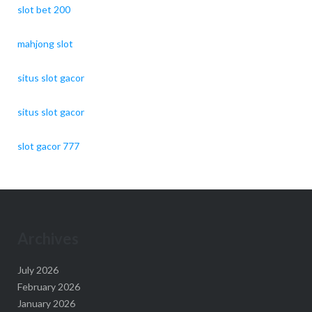
slot bet 200
mahjong slot
situs slot gacor
situs slot gacor
slot gacor 777
Archives
July 2026
February 2026
January 2026