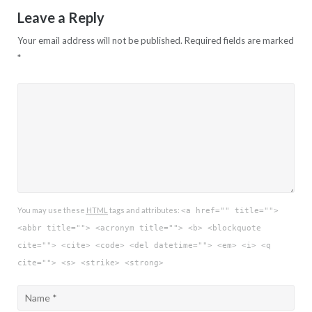
Leave a Reply
Your email address will not be published.
Required fields are marked
*
You may use these
HTML
tags and attributes:
<a href="" title="">
<abbr title=""> <acronym title=""> <b> <blockquote
cite=""> <cite> <code> <del datetime=""> <em> <i> <q
cite=""> <s> <strike> <strong>