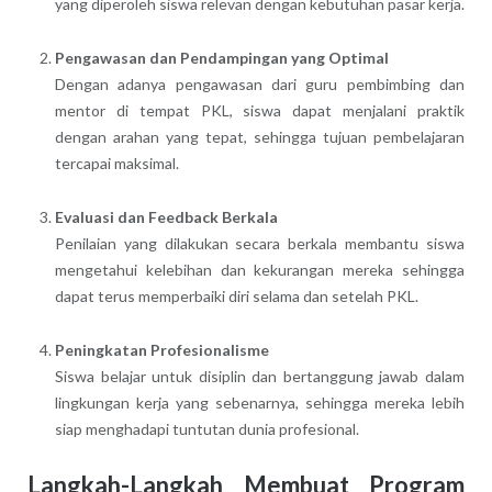
yang diperoleh siswa relevan dengan kebutuhan pasar kerja.
Pengawasan dan Pendampingan yang Optimal
Dengan adanya pengawasan dari guru pembimbing dan
mentor di tempat PKL, siswa dapat menjalani praktik
dengan arahan yang tepat, sehingga tujuan pembelajaran
tercapai maksimal.
Evaluasi dan Feedback Berkala
Penilaian yang dilakukan secara berkala membantu siswa
mengetahui kelebihan dan kekurangan mereka sehingga
dapat terus memperbaiki diri selama dan setelah PKL.
Peningkatan Profesionalisme
Siswa belajar untuk disiplin dan bertanggung jawab dalam
lingkungan kerja yang sebenarnya, sehingga mereka lebih
siap menghadapi tuntutan dunia profesional.
Langkah-Langkah Membuat Program