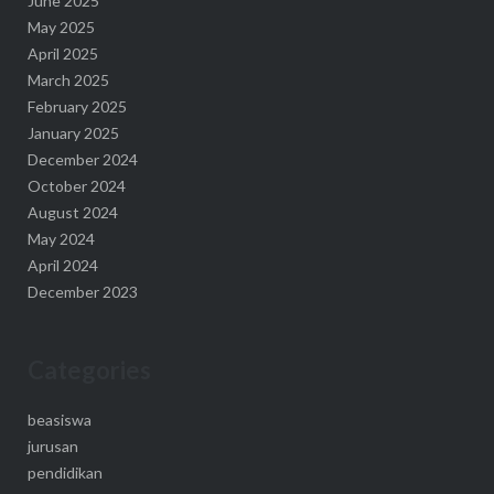
June 2025
May 2025
April 2025
March 2025
February 2025
January 2025
December 2024
October 2024
August 2024
May 2024
April 2024
December 2023
Categories
beasiswa
jurusan
pendidikan