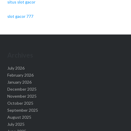
situs slot gacor
slot gacor 777
Archives
July 2026
February 2026
January 2026
December 2025
November 2025
October 2025
September 2025
August 2025
July 2025