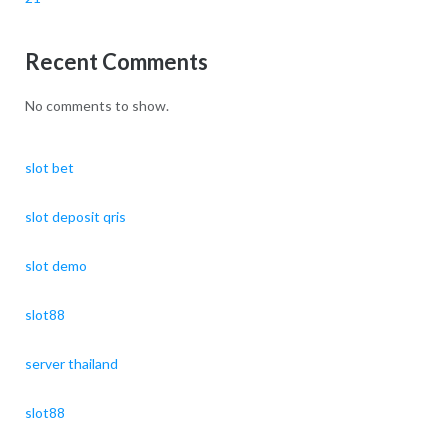
Recent Comments
No comments to show.
slot bet
slot deposit qris
slot demo
slot88
server thailand
slot88