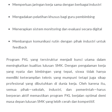
Memperluas jaringan kerja sama dengan berbagai industri
Mengadakan pelatihan khusus bagi guru pembimbing
Menerapkan sistem monitoring dan evaluasi secara digital
Membangun komunikasi rutin dengan pihak industri untuk
feedback
Program PKL yang terstruktur menjadi kunci utama dalam
meningkatkan kualitas lulusan SMK. Dengan pengalaman kerja
yang nyata dan bimbingan yang tepat, siswa tidak hanya
memiliki keterampilan teknis yang mumpuni tetapi juga sikap
profesional yang dibutuhkan di dunia kerja. Oleh karena itu,
semua pihak—sekolah, industri, dan pemerintah—harus
berperan aktif memastikan program PKL berjalan optimal demi
masa depan lulusan SMK yang lebih cerah dan kompetitif.