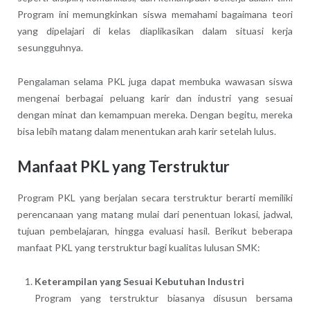
Program ini memungkinkan siswa memahami bagaimana teori
yang dipelajari di kelas diaplikasikan dalam situasi kerja
sesungguhnya.
Pengalaman selama PKL juga dapat membuka wawasan siswa
mengenai berbagai peluang karir dan industri yang sesuai
dengan minat dan kemampuan mereka. Dengan begitu, mereka
bisa lebih matang dalam menentukan arah karir setelah lulus.
Manfaat PKL yang Terstruktur
Program PKL yang berjalan secara terstruktur berarti memiliki
perencanaan yang matang mulai dari penentuan lokasi, jadwal,
tujuan pembelajaran, hingga evaluasi hasil. Berikut beberapa
manfaat PKL yang terstruktur bagi kualitas lulusan SMK:
Keterampilan yang Sesuai Kebutuhan Industri
Program yang terstruktur biasanya disusun bersama