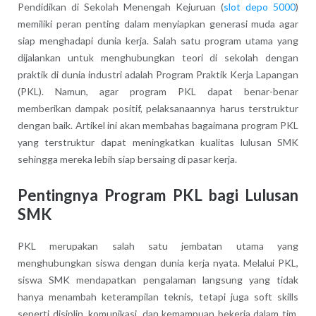
Pendidikan di Sekolah Menengah Kejuruan (
slot depo 5000
)
memiliki peran penting dalam menyiapkan generasi muda agar
siap menghadapi dunia kerja. Salah satu program utama yang
dijalankan untuk menghubungkan teori di sekolah dengan
praktik di dunia industri adalah Program Praktik Kerja Lapangan
(PKL). Namun, agar program PKL dapat benar-benar
memberikan dampak positif, pelaksanaannya harus terstruktur
dengan baik. Artikel ini akan membahas bagaimana program PKL
yang terstruktur dapat meningkatkan kualitas lulusan SMK
sehingga mereka lebih siap bersaing di pasar kerja.
Pentingnya Program PKL bagi Lulusan
SMK
PKL merupakan salah satu jembatan utama yang
menghubungkan siswa dengan dunia kerja nyata. Melalui PKL,
siswa SMK mendapatkan pengalaman langsung yang tidak
hanya menambah keterampilan teknis, tetapi juga soft skills
seperti disiplin, komunikasi, dan kemampuan bekerja dalam tim.