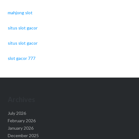
mahjong slot
situs slot gacor
situs slot gacor
slot gacor 777
Archives
July 2026
February 2026
January 2026
December 2025