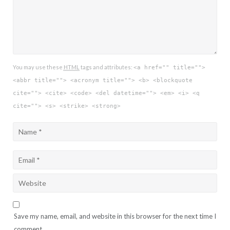
You may use these
HTML
tags and attributes:
<a href="" title="">
<abbr title=""> <acronym title=""> <b> <blockquote
cite=""> <cite> <code> <del datetime=""> <em> <i> <q
cite=""> <s> <strike> <strong>
Save my name, email, and website in this browser for the next time I
comment.