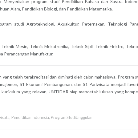
)
: Menyediakan program studi Pendidikan Bahasa dan Sastra Indone
huan Alam, Pendidikan Biologi, dan Pendidikan Matematika.
gram studi Agroteknologi, Akuakultur, Peternakan, Teknologi Pan
Teknik Mesin, Teknik Mekatronika, Teknik Sipil, Teknik Elektro, Tekno
asa Perancangan Manufaktur.
ang telah terakreditasi dan diminati oleh calon mahasiswa. Program s
anajemen, S1 Ekonomi Pembangunan, dan S1 Pariwisata menjadi favori
an kurikulum yang relevan, UNTIDAR siap mencetak lulusan yang komp
wisata
,
PendidikanIndonesia
,
ProgramStudiUnggulan