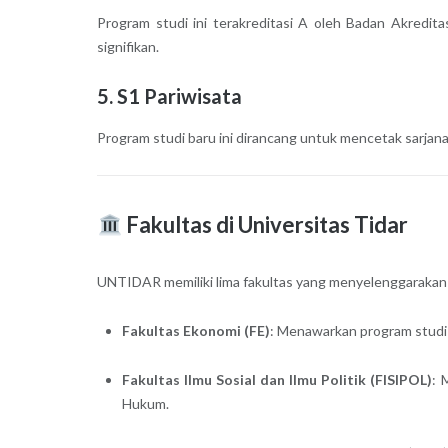
Program studi ini terakreditasi A oleh Badan Akredit
signifikan.
5.
S1 Pariwisata
Program studi baru ini dirancang untuk mencetak sarjan
Fakultas di Universitas Tidar
UNTIDAR memiliki lima fakultas yang menyelenggarakan 
Fakultas Ekonomi (FE)
: Menawarkan program studi
Fakultas Ilmu Sosial dan Ilmu Politik (FISIPOL)
: 
Hukum.