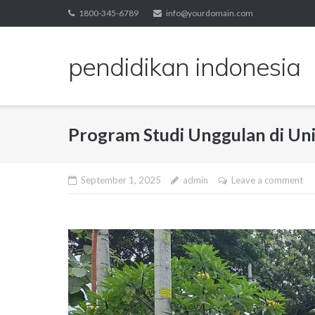
Skip
1800-345-6789
info@yourdomain.com
to
content
pendidikan indonesia
Program Studi Unggulan di Uni
September 1, 2025
admin
Leave a comment