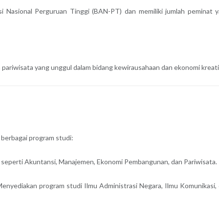
asi Nasional Perguruan Tinggi (BAN-PT) dan memiliki jumlah peminat 
a pariwisata yang unggul dalam bidang kewirausahaan dan ekonomi kreati
berbagai program studi:
 seperti Akuntansi, Manajemen, Ekonomi Pembangunan, dan Pariwisata.
Menyediakan program studi Ilmu Administrasi Negara, Ilmu Komunikasi,