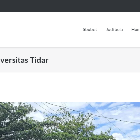
Sbobet
Judi bola
Ho
versitas Tidar