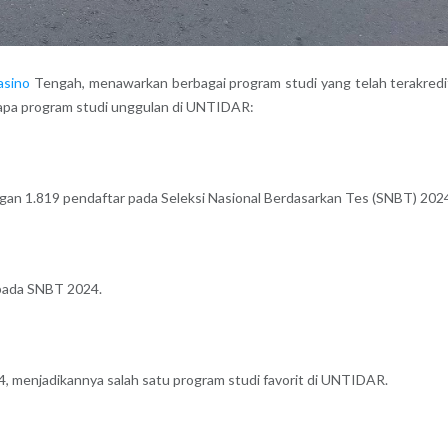
casino
Tengah, menawarkan berbagai program studi yang telah terakredi
erapa program studi unggulan di UNTIDAR:
engan 1.819 pendaftar pada Seleksi Nasional Berdasarkan Tes (SNBT) 202
 pada SNBT 2024.
4, menjadikannya salah satu program studi favorit di UNTIDAR.