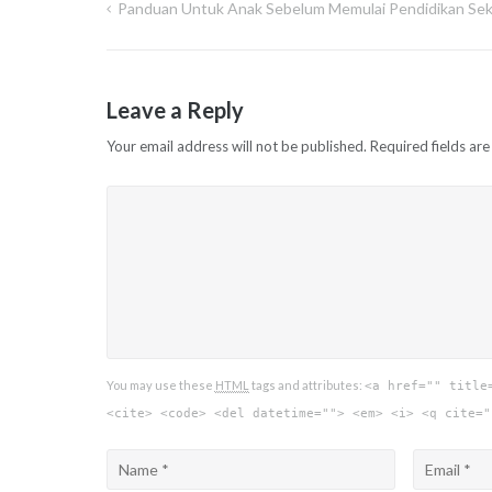
Panduan Untuk Anak Sebelum Memulai Pendidikan Sek
Post
navigation
Leave a Reply
Your email address will not be published.
Required fields ar
You may use these
HTML
tags and attributes:
<a href="" title
<cite> <code> <del datetime=""> <em> <i> <q cite="